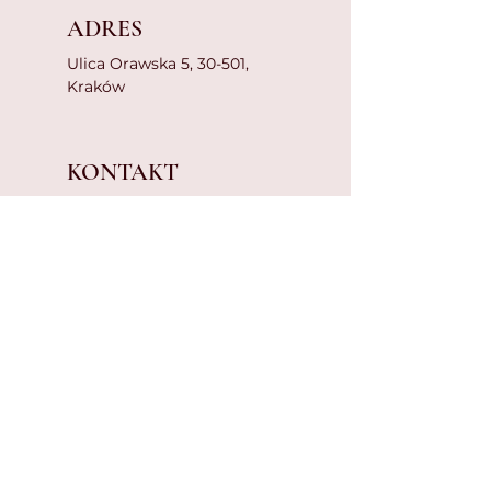
ADRES
Ulica Orawska 5, 30-501,
Kraków
KONTAKT
+48 571 380 210
krakowstudiosa@gmail.co
m
GODZINY OTWARCIA
Poniedziałek - sobota:
10:00–19:00
Niedziela: 10:00-15:00